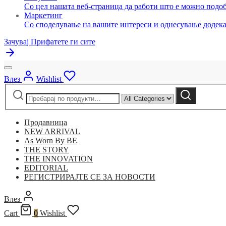
Со цел нашата веб-страница да работи што е можно подоб
Маркетинг
Со споделување на вашите интереси и однесување додека 
Зачувај
Прифатете ги сите
Влез
Wishlist
Барај
Narrow
Барај
за:
by
category:
Продавница
NEW ARRIVAL
As Worn By BE
THE STORY
THE INNOVATION
EDITORIAL
РЕГИСТРИРАЈТЕ СЕ ЗА НОВОСТИ
Влез
Cart
0
Wishlist