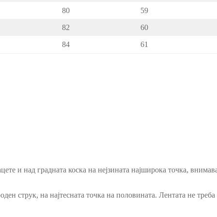
80
59
82
60
84
61
цете и над градната коска на нејзината најширока точка, внимава
ен струк, на најтесната точка на половината. Лентата не треба д