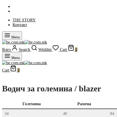
THE STORY
Контакт
Menu
Влез
Search
Wishlist
Cart
0
Menu
Cart
0
Водич за големина / blazer
Големина
Рамена
34
40
84