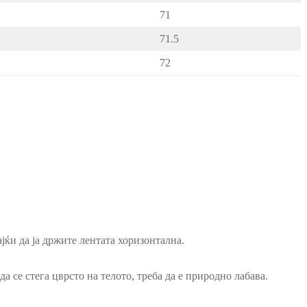
71
71.5
72
јќи да ја држите лентата хоризонтална.
а се стега цврсто на телото, треба да е природно лабава.