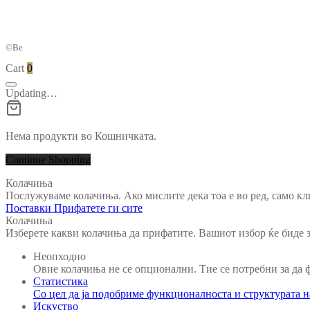
©Be
Cart
0
Updating…
Нема продукти во Кошничката.
Continue Shopping
Колачиња
Послужуваме колачиња. Ако мислите дека тоа е во ред, само кл
Поставки
Прифатете ги сите
Колачиња
Изберете какви колачиња да прифатите. Вашиот избор ќе биде з
Неопходно
Овие колачиња не се опционални. Тие се потребни за да 
Статистика
Со цел да ја подобриме функционалноста и структурата на 
Искуство