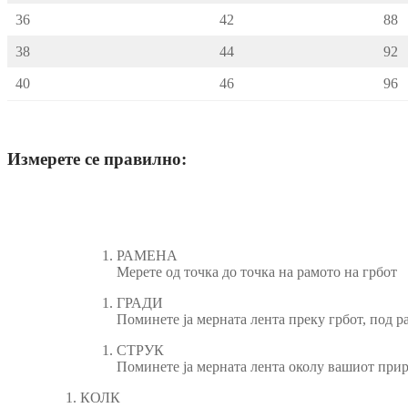
36
42
88
38
44
92
40
46
96
Измерете се правилно:
РАМЕНА
Мерете од точка до точка на рамото на грбот
ГРАДИ
Поминете ја мерната лента преку грбот, под ра
СТРУК
Поминете ја мерната лента околу вашиот природ
КОЛК