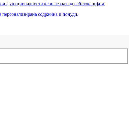
кои функционалности ќе исчезнат од веб-локацијата.
те персонализирана содржина и понуди.