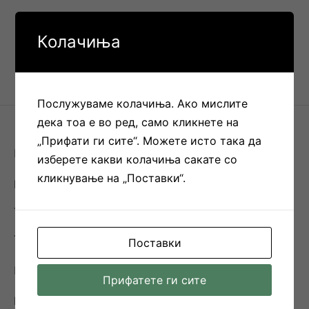
Колачиња
Послужуваме колачиња. Ако мислите
дека тоа е во ред, само кликнете на
„Прифати ги сите“. Можете исто така да
BE
изберете какви колачиња сакате со
кликнување на „Поставки“.
Контакт
THE INNOVATION
THE STORY
Поставки
КОРИСНИ ЛИНКОВИ
Прифатете ги сите
Ценовник