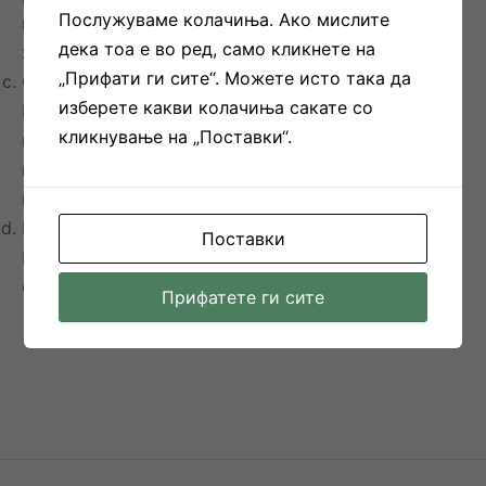
Послужуваме колачиња. Ако мислите
најширока точка, внимавајќи да ја држите лентата
дека тоа е во ред, само кликнете на
хоризонтална.
„Прифати ги сите“. Можете исто така да
СТРУК
изберете какви колачиња сакате со
Поминете ја мерната лента околу вашиот
кликнување на „Поставки“.
природен струк, на најтесната точка на
половината. Лентата не треба да се стега цврсто
на телото, треба да е природно лабава.
КОЛК
Поставки
Поминете ја мерната лента преку вашиот колк,
околу најполната точка на колковите
Прифатете ги сите