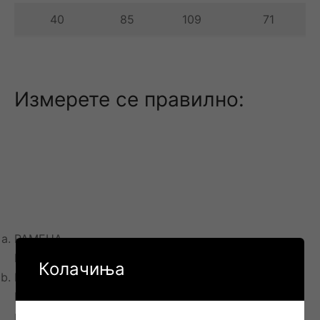
40
85
109
71
Измерете се правилно:
РАМЕНА
Мерете од точка до точка на рамото на грбот
Колачиња
ГРАДИ
Поминете ја мерната лента преку грбот, под
рацете и над градната коска на нејзината