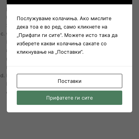
Поминете ја мерната лента преку грбот, под
рацете и над градната коска на нејзината
најширока точка, внимавајќи да ја држите лентата
Послужуваме колачиња. Ако мислите
хоризонтална.
дека тоа е во ред, само кликнете на
СТРУК
„Прифати ги сите“. Можете исто така да
Поминете ја мерната лента околу вашиот
изберете какви колачиња сакате со
природен струк, на најтесната точка на
кликнување на „Поставки“.
половината. Лентата не треба да се стега цврсто
на телото, треба да е природно лабава.
КОЛК
Поставки
Поминете ја мерната лента преку вашиот колк,
околу најполната точка на колковите
Прифатете ги сите