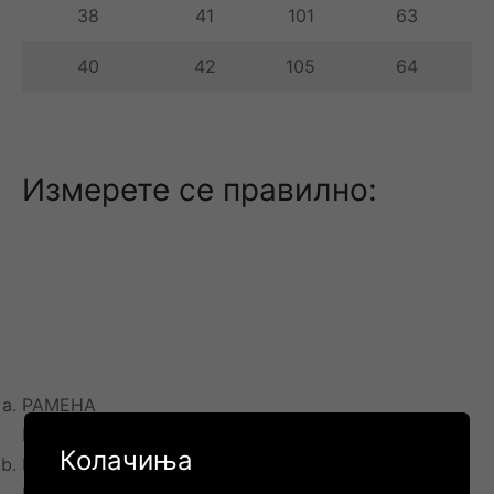
38
41
101
63
40
42
105
64
Измерете се правилно:
РАМЕНА
Мерете од точка до точка на рамото на грбот
Колачиња
ГРАДИ