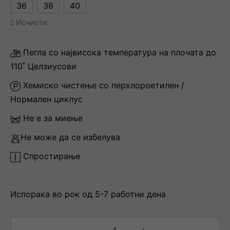
36
38
40
Исчисти
Пегла со највисока температура на плочата до
110˚ Целзиусови
Хемиско чистење со перхлороетилен /
Нормален циклус
Не е за миење
Не може да се избелува
Спростирање
Испорака во рок од 5-7 работни дена