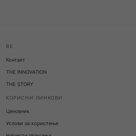
Кошула DUTTON
Сукња DUTTON на
карирана
преклоп – карирана
4,200.00
ден
6,200.00
ден
BE
Контакт
THE INNOVATION
THE STORY
КОРИСНИ ЛИНКОВИ
Ценовник
Услови за користење
Најчести прашања