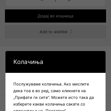
Додај во кошница
Add to wishlist
Колачиња
Состав
Опис
Послужуваме колачиња. Ако мислите
дека тоа е во ред, само кликнете на
„Прифати ги сите“. Можете исто така да
SKU:
ZSP25BMT
Категорија
Јакни
изберете какви колачиња сакате со
кликнување на „Поставки“.