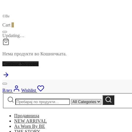
©Be
Cart
0
Updating…
Нема продукти во Кошничката.
Continue Shopping
Влез
Wishlist
Барај
Narrow
Барај
за:
by
category:
Продавница
NEW ARRIVAL
As Worn By BE
THE STORY