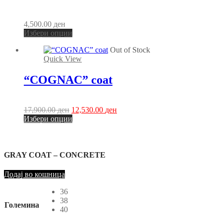
options
may
be
4,500.00
ден
chosen
This
Избери опции
on
product
the
Out of Stock
has
product
Quick View
multiple
page
variants.
The
“COGNAC” coat
options
may
be
Original
Current
17,900.00
ден
12,530.00
ден
chosen
price
This
price
Избери опции
on
was:
product
is:
the
17,900.00 ден.
has
12,530.00 ден.
product
multiple
page
variants.
GRAY COAT – CONCRETE
The
options
Додај во кошница
may
be
36
chosen
38
Големина
on
40
the