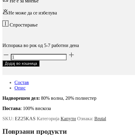
Не е за миење
Искуство
Со цел нашата
Не може да се избелува
веб-страница да
работи што е
можно подобро
Спростирање
за време на
вашата посета.
Ако ги одбиете
Испорака во рок од 5-7 работни дена
овие колачиња,
некои
GRAY
функционалности
COAT
ќе исчезнат од
Додај во кошница
–
веб-локацијата.
CONCRETE
количина
Состав
Опис
Маркетинг
Со споделување
Надворешен дел:
80% волна, 20% полиестер
на вашите
интереси и
Постава
: 100% вискоза
однесување
додека ја
SKU:
EZ25KAS
Категорија
Капути
Ознака:
Brutal
посетувате
нашата
Поврзани продукти
страница, ја