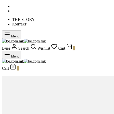
THE STORY
Контакт
Menu
Влез
Search
Wishlist
Cart
0
Menu
Cart
0
Неопходно