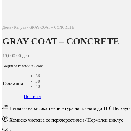
Овие
колачиња не
се
опционални.
Тие се
Дома
/
Капути
/
GRAY COAT – CONCRETE
потребни за
да
GRAY COAT – CONCRETE
функционира
веб-
страницата.
19,000.00
ден
Водич за големина / coat
Статистика
36
Со цел да ја
38
подобриме
Големина
40
функционалноста
и структурата на
Исчисти
веб-локацијата,
врз основа на тоа
Пегла со највисока температура на плочата до 110˚ Целзиус
како се користи
веб-страницата.
Хемиско чистење со перхлороетилен / Нормален циклус