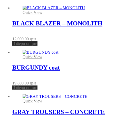
зголемувате
шансата да
видите
Quick View
персонализирана
содржина и
BLACK BLAZER – MONOLITH
понуди.
12,000.00
ден
This
Избери опции
product
has
Quick View
multiple
variants.
The
BURGUNDY coat
options
may
be
19,800.00
ден
chosen
This
Избери опции
on
product
the
has
product
Quick View
multiple
page
variants.
The
GRAY TROUSERS – CONCRETE