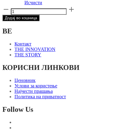
product
Исчисти
page
GRAY
COAT
Додај во кошница
–
CONCRETE
BE
количина
Контакт
THE INNOVATION
THE STORY
КОРИСНИ ЛИНКОВИ
Ценовник
Услови за користење
Најчести прашања
Политика на приватност
Follow Us