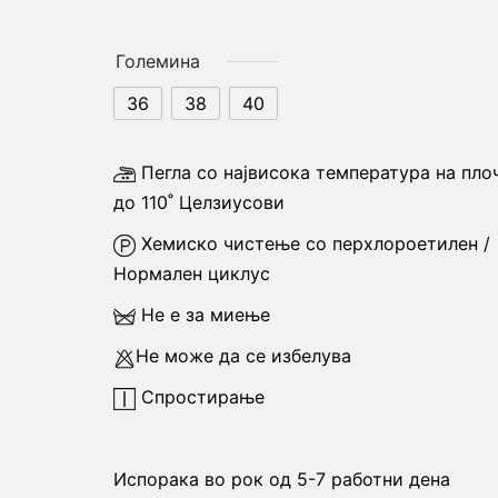
функционалноста
и структурата на
веб-локацијата,
Големина
врз основа на
36
38
40
тоа како се
користи веб-
страницата.
Пегла со највисока температура на пло
до 110˚ Целзиусови
Искуство
Хемиско чистење со перхлороетилен /
Со цел нашата
веб-страница да
Нормален циклус
работи што е
можно подобро
Не е за миење
за време на
Не може да се избелува
вашата посета.
Ако ги одбиете
Спростирање
овие колачиња,
некои
функционалности
ќе исчезнат од
Испорака во рок од 5-7 работни дена
веб-локацијата.