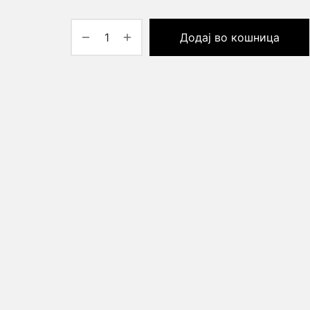
Додај во кошница
Маркетинг
Со споделување
на вашите
интереси и
однесување
додека ја
посетувате
нашата
страница, ја
зголемувате
шансата да
видите
персонализирана
содржина и
понуди.