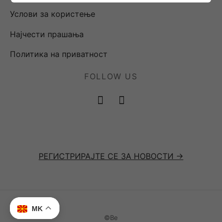
Услови за користење
Најчести прашања
Политика на приватност
FOLLOW US
РЕГИСТРИРАЈТЕ СЕ ЗА НОВОСТИ ->
MK
©Be