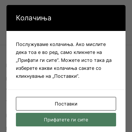
Колачиња
Послужуваме колачиња. Ако мислите
дека тоа е во ред, само кликнете на
„Прифати ги сите“. Можете исто така да
BE
изберете какви колачиња сакате со
кликнување на „Поставки“.
Контакт
THE INNOVATION
THE STORY
Поставки
КОРИСНИ ЛИНКОВИ
Прифатете ги сите
Ценовник